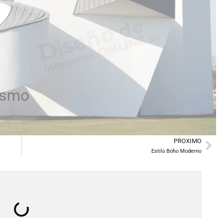
vismo
PROXIMO
Ne
Estilo Boho Moderno