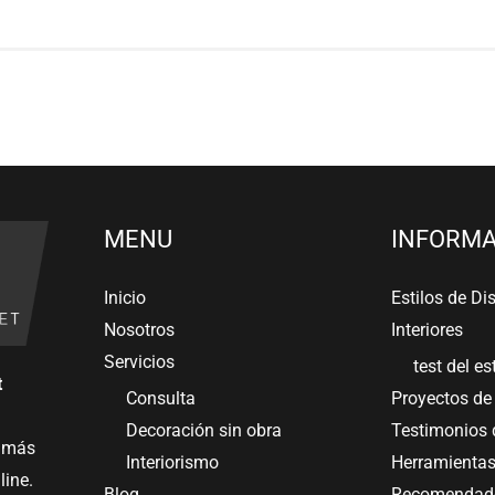
MENU
INFORMA
Inicio
Estilos de Di
Nosotros
Interiores
Servicios
test del es
t
Consulta
Proyectos de 
Decoración sin obra
Testimonios d
e más
Interiorismo
Herramientas
line.
Blog
Recomendado