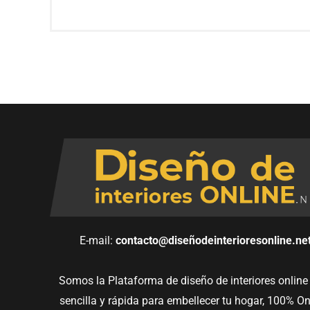
c
n
a
m
d
u
e
l
p
t
r
i
i
p
v
l
a
e
c
*
i
d
E-mail:
contacto@diseñodeinterioresonline.ne
a
d
Somos la Plataforma de diseño de interiores onlin
*
sencilla y rápida para embellecer tu hogar, 100% On