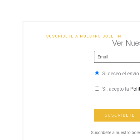
SUSCRÍBETE A NUESTRO BOLETÍN
Ver Nue
E
m
a
S
Si deseo el enví
i
e
P
Si, acepto la
Poli
l
l
o
*
e
l
c
i
SUSCRÍBETE
c
t
i
Suscribete a nuestro bole
i
o