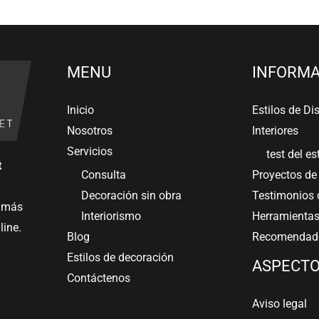
MENU
INFORMA
Inicio
Estilos de Di
Nosotros
Interiores
Servicios
test del es
t
Consulta
Proyectos de 
Decoración sin obra
Testimonios d
e más
Interiorismo
Herramientas
line.
Blog
Recomendado
Estilos de decoración
ASPECTO
Contáctenos
Aviso legal