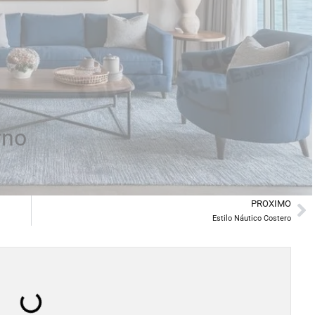
rno
PROXIMO
Ne
Estilo Náutico Costero