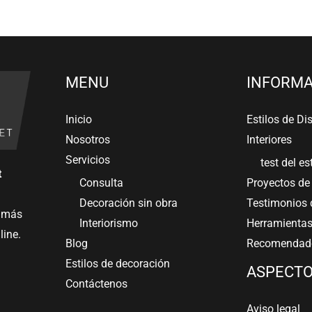
MENU
INFORMA
Inicio
Estilos de Di
Nosotros
Interiores
Servicios
test del es
t
Consulta
Proyectos de 
Decoración sin obra
Testimonios d
e más
Interiorismo
Herramientas
line.
Blog
Recomendado
Estilos de decoración
ASPECTO
Contáctenos
Aviso legal